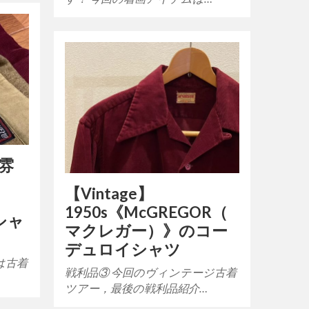
雰
【Vintage】
1950s《McGREGOR（
シャ
マクレガー）》のコー
デュロイシャツ
は古着
戦利品③ 今回のヴィンテージ古着
…
ツアー，最後の戦利品紹介…