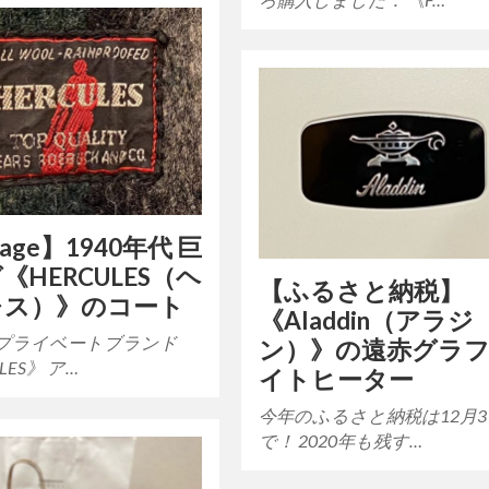
tage】1940年代 巨
《HERCULES（ヘ
【ふるさと納税】
レス）》のコート
《Aladdin（アラジ
Sのプライベートブランド
ン）》の遠赤グラ
LES》 ア…
イトヒーター
今年のふるさと納税は12月3
で！ 2020年も残す…