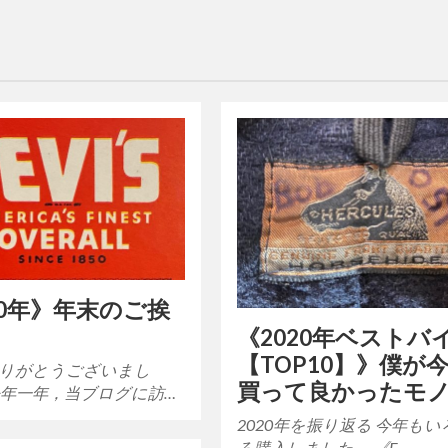
20年》年末のご挨
《2020年ベストバ
【TOP10】》僕が
りがとうございまし
買って良かったモ
今年一年，当ブログに訪…
2020年を振り返る 今年もい
ろ購入しました． 《F…