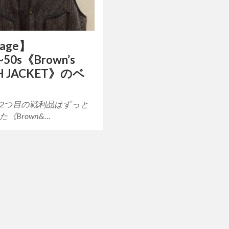
tage】
~50s《Brown’s
H JACKET》のベ
 2つ目の戦利品はずっと
《Brown&…