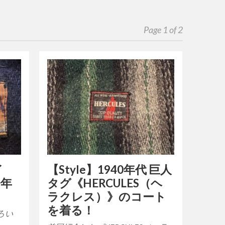
Page 1 of 2
イ
【Style】1940年代 巨人
今年
タグ《HERCULES（ヘ
ノ
ラクレス）》のコート
を着る！
ろい