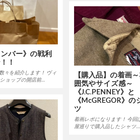
メンバー》の戦利
介！！
数々を紹介します！ ヴィ
【購入品】の着画～
ショップの開店前…
囲気やサイズ感～
《J.C.PENNEY》と
《McGREGOR》の
ツ
着画レポになります！ 今回
屋巡りで購入品したシャツ