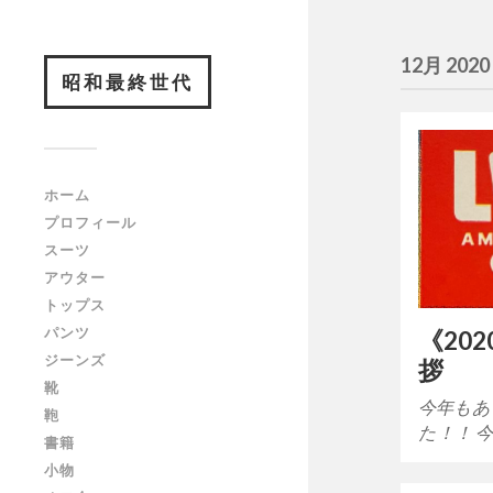
12月 2020
昭和最終世代
ホーム
プロフィール
スーツ
アウター
トップス
パンツ
《20
ジーンズ
拶
靴
今年もあ
鞄
た！！ 
書籍
小物