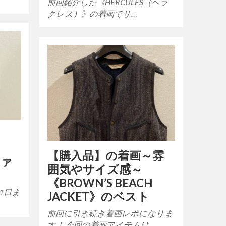
前回紹介した《HERCULES（ヘラ
クレス）》の着画でサ…
【購入品】の着画～雰
ファ
囲気やサイズ感～
《BROWN’S BEACH
1日ま
JACKET》のベスト
前回に引き続き着画レポになりま
す！ 今回の着画アイテムは…