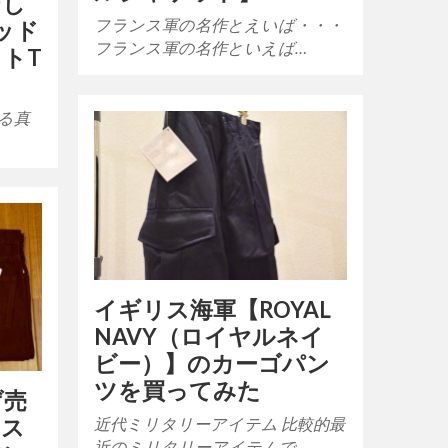
テし
フランス軍の名作とえいば・・・
グッド
フランス軍の名作といえば…
トT
る真
イギリス海軍【ROYAL
NAVY（ロイヤルネイ
ビー）】のカーゴパン
ツを買ってみた
げ売
近代ミリタリーアイテム 比較的最
イス
近のミリタリーアイテムで…