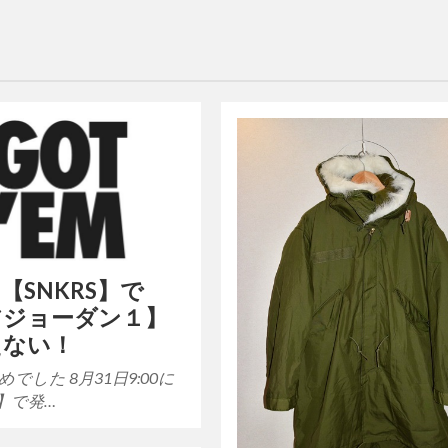
【SNKRS】で
アジョーダン１】
えない！
でした 8月31日9:00に
S】で発…