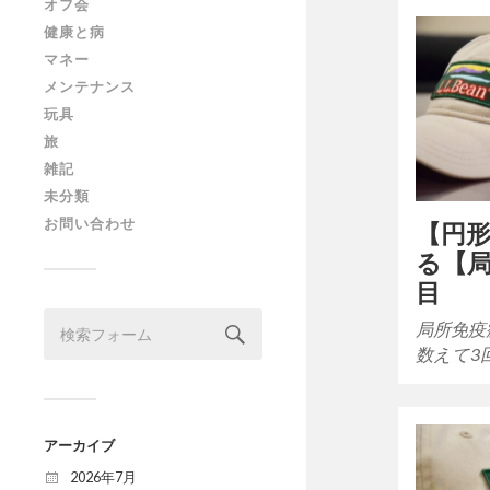
オフ会
健康と病
マネー
メンテナンス
玩具
旅
雑記
未分類
お問い合わせ
【円
る【局
目
局所免疫
数えて3
アーカイブ
2026年7月