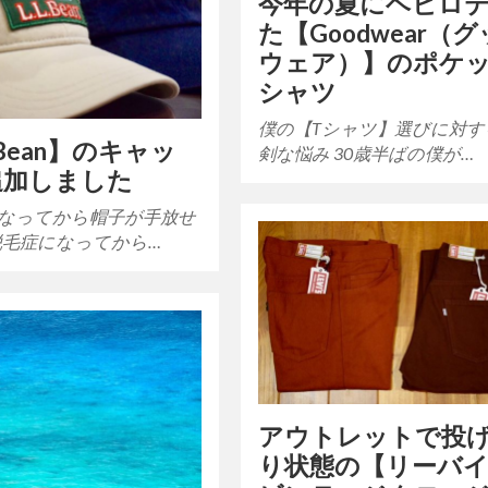
今年の夏にヘビロ
た【Goodwear（
ウェア）】のポケッ
シャツ
僕の【Tシャツ】選びに対す
.Bean】のキャッ
剣な悩み 30歳半ばの僕が…
追加しました
なってから帽子が手放せ
脱毛症になってから…
アウトレットで投
り状態の【リーバ