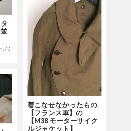
リタ
軒並
ージミ
着こなせなかったもの.
【フランス軍】の
【M38 モーターサイク
ルジャケット】