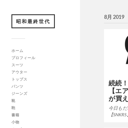
8月 2019
昭和最終世代
ホーム
プロフィール
スーツ
アウター
トップス
続続！
パンツ
【エ
ジーンズ
が買
靴
今日もだめ
鞄
【SNKR
書籍
小物