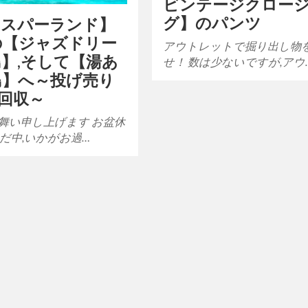
ビンテージクロー
グ】のパンツ
島スパーランド】
の【ジャズドリー
アウトレットで掘り出し物
】,そして【湯あ
せ！ 数は少ないですが,アウ
島】へ～投げ売り
を回収～
舞い申し上げます お盆休
だ中,いかがお過…