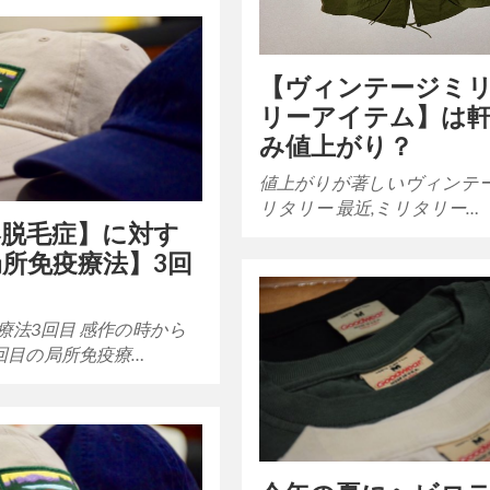
【ヴィンテージミ
リーアイテム】は
み値上がり？
値上がりが著しいヴィンテ
リタリー 最近,ミリタリー…
形脱毛症】に対す
所免疫療法】3回
療法3回目 感作の時から
回目の局所免疫療…