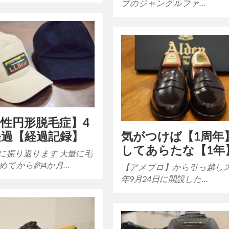
プのジャングルファ…
性円形脱毛症】4
経過【経過記録】
気がつけば【1周年
してあらたな【1年
に振り返ります 大量に毛
めてから約4か月…
【アメブロ】から引っ越し,2
年9月24日に開設した…