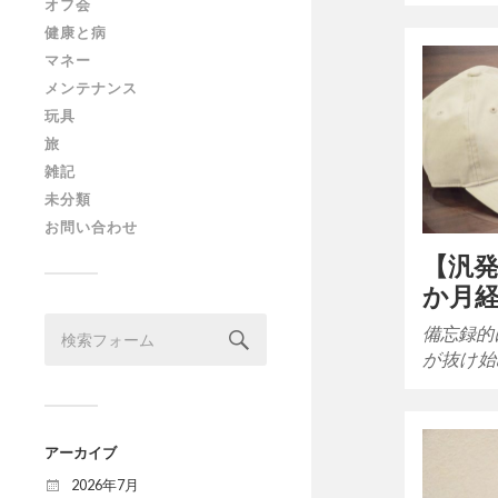
オフ会
健康と病
マネー
メンテナンス
玩具
旅
雑記
未分類
お問い合わせ
【汎発
か月
備忘録的
が抜け始
アーカイブ
2026年7月