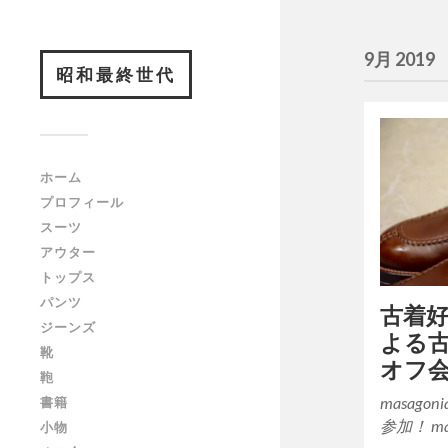
9月 2019
昭和最終世代
ホーム
プロフィール
スーツ
アウター
トップス
パンツ
古着
ジーンズ
よる
靴
オフ
鞄
masag
書籍
参加！ ma
小物