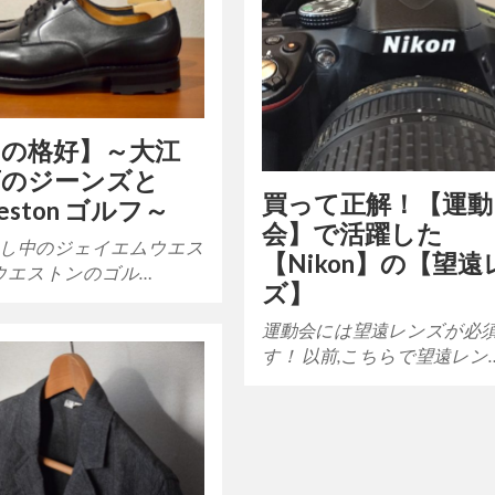
日の格好】～大江
店のジーンズと
買って正解！【運動
Weston ゴルフ～
会】で活躍した
し中のジェイエムウエス
【Nikon】の【望遠
Mウエストンのゴル…
ズ】
運動会には望遠レンズが必
す！ 以前,こちらで望遠レン