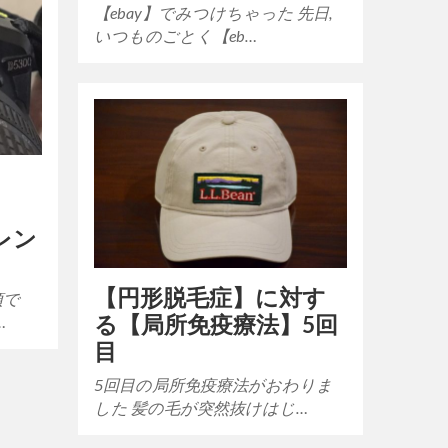
【ebay】でみつけちゃった 先日,
いつものごとく【eb…
レン
【円形脱毛症】に対す
須で
る【局所免疫療法】5回
…
目
5回目の局所免疫療法がおわりま
した 髪の毛が突然抜けはじ…