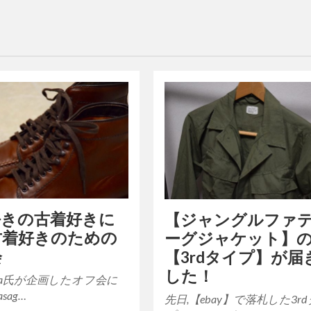
好きの古着好きに
【ジャングルファ
古着好きのための
ーグジャケット】
会
【3rdタイプ】が届
した！
onia氏が企画したオフ会に
sag…
先日,【ebay】で落札した3r