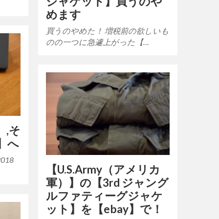
ジャケット】買うのや
めます
買うのやめた！ 増税前の欲しいも
のの一つに急遽上がった【…
】,そ
】へ
018
【U.S.Army（アメリカ
軍）】の【3rd ジャング
ルファティーグジャケ
ット】を【ebay】で！