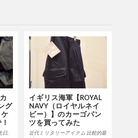
イギリス海軍【ROYAL
リカ
NAVY（ロイヤルネイ
ャング
ビー）】のカーゴパン
ャケ
ツを買ってみた
で！
近代ミリタリーアイテム 比較的最
先日,