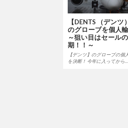
【DENTS （デンツ
のグローブを個人
～狙い目はセール
期！！～
【デンツ】のグローブの個
を決断！ 今年に入ってから