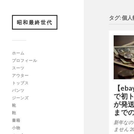
タグ: 個
昭和最終世代
ホーム
プロフィール
スーツ
アウター
トップス
【eb
パンツ
で初
ジーンズ
が発
靴
まで
鞄
書籍
新年なの
小物
ません 2