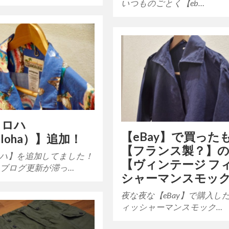
いつものごとく【eb…
タロハ
【eBay】で買ったも
aloha）】追加！
【フランス製？】
ハ】を追加してました！
【ヴィンテージ フ
ブログ更新が滞っ…
シャーマンスモッ
夜な夜な【eBay】で購入し
ィッシャーマンスモック…