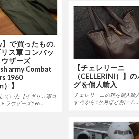
ay】で買ったもの.
リス軍 コンバッ
ラウザーズ
【チェレリーニ
ish army Combat
（CELLERINI）】
rs 1960
グを個人輸入
ern）】
チェレリーニの鞄を個人輸
していた【イギリス軍コ
す 今から1か月ほど前にチ…
トラウザーズ196…