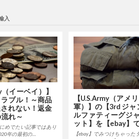
人輸入
ay（イーベイ）】
【U.S.Army（アメ
トラブル！～商品
軍）】の【3rd ジ
送されない！返金
ルファティーグジ
の流れ～
ット】を【ebay】
にめでたい記事ではあり
【ebay】でみつけちゃった 
020年の最初の…