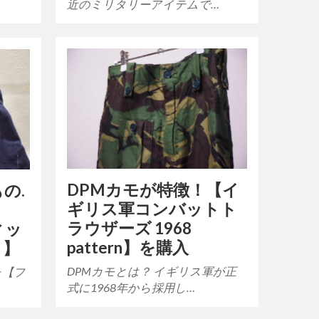
近のミリタリーアイテムで…
DPMカモが特徴！【イ
の.
ギリス軍コンバットト
の
ラウザーズ 1968
ィッ
pattern】を購入
ク】
DPMカモとは？ イギリス軍が正
た【フ
式に1968年から採用し…