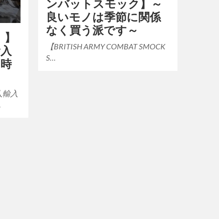
ンバットスモック】～
良いモノは季節に関係
なく買う派です～
）】
【BRITISH ARMY COMBAT SMOCK
輸入
S…
の時
人輸入
…