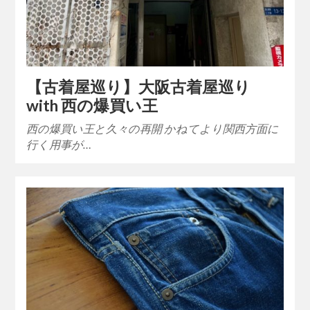
【古着屋巡り】大阪古着屋巡り
with 西の爆買い王
西の爆買い王と久々の再開 かねてより関西方面に
行く用事が…