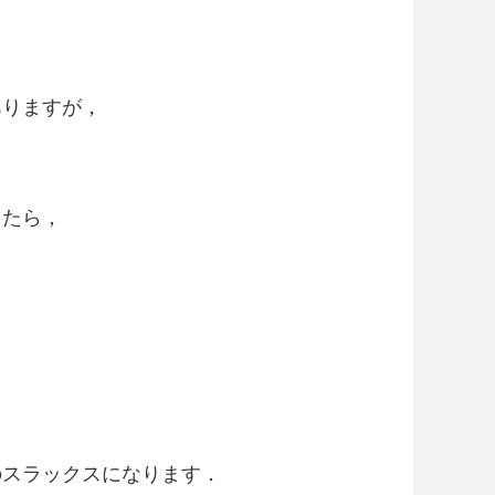
ありますが，
ったら，
のスラックスになります．