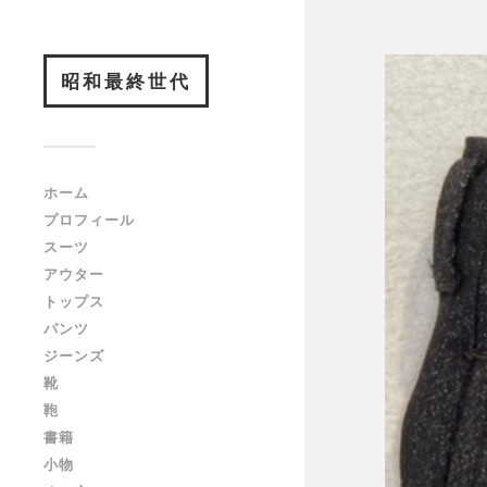
昭和最終世代
ホーム
プロフィール
スーツ
アウター
トップス
パンツ
ジーンズ
靴
鞄
書籍
小物