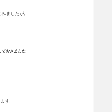
みましたが,
ておきました.
で
ます.