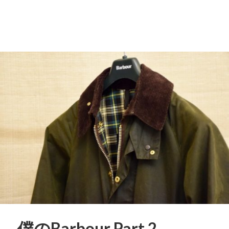
僕のBarbour Part 2