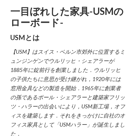
一目ぼれした家具-USMの
ローボード-
USMとは
【USM】はスイス・ベルン市郊外に位置するミ
ュンジンゲンでウルリッヒ・シェアラーが
1885年に錠前行を創業しました．ウルリッヒ
の子供たちに意思が受け継がれ，1920年には
窓用金具などの製造を開始．1965年に創業者
の孫であるポール・シェアラーと建築家フリッ
ツ・ハラーの出会いにより，USM新工場，オフ
ィスを建築します．それをきっかけに自社のオ
フィス家具として「USMハラー」が誕生しまし
た．