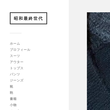
昭和最終世代
ホーム
プロフィール
スーツ
アウター
トップス
パンツ
ジーンズ
靴
鞄
書籍
小物