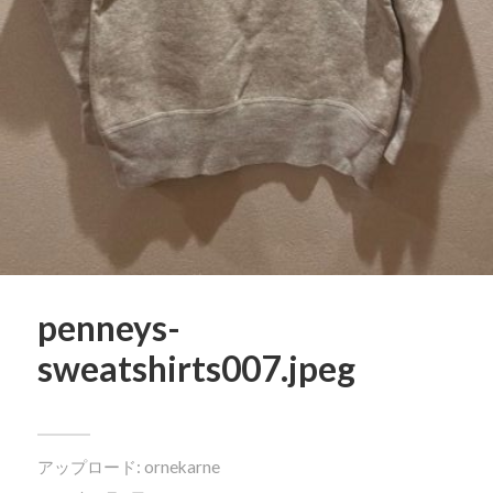
penneys-
sweatshirts007.jpeg
アップロード:
ornekarne