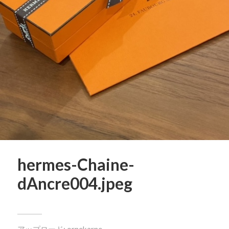
hermes-Chaine-
dAncre004.jpeg
アップロード:
ornekarne